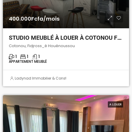
400.000Fcfa/mois
STUDIO MEUBLÉ À LOUER À COTONOU FIDJROSSÈ HOUENOUSSOU
Cotonou, Fidjross_è Houénoussou
1
1
1
APPARTEMENT MEUBLÉ
Ladynad Immobilier & Construction
A LOUER