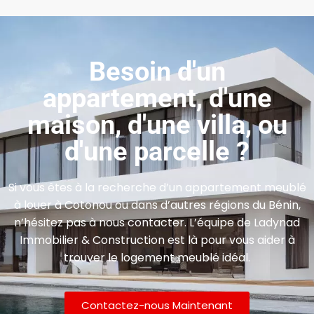
Besoin d'un
appartement, d'une
maison, d'une villa, ou
d'une parcelle ?
Si vous êtes à la recherche d’un appartement meublé
à louer à Cotonou ou dans d’autres régions du Bénin,
n’hésitez pas à nous contacter. L’équipe de Ladynad
Immobilier & Construction est là pour vous aider à
trouver le logement meublé idéal.
Contactez-nous Maintenant