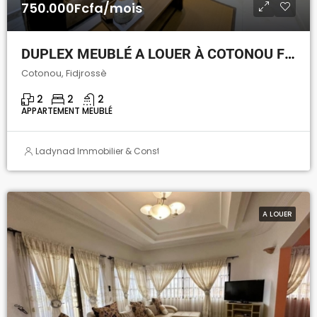
750.000Fcfa/mois
DUPLEX MEUBLÉ A LOUER À COTONOU FIDJROSSÈ CALVAIRE
Cotonou, Fidjrossè
2
2
2
APPARTEMENT MEUBLÉ
Ladynad Immobilier & Construction
A LOUER