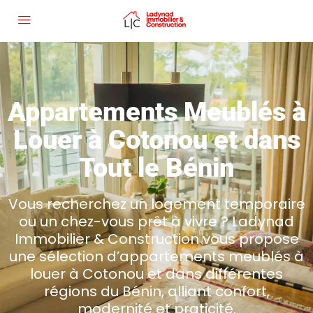
Appartements Meublés à
Louer à Cotonou et dans
Tout le Bénin
Vous recherchez un logement temporaire
ou un chez-vous prêt à vivre ? Ladynad
Immobilier & Construction vous propose
une sélection d’appartements meublés à
louer à Cotonou et dans différentes
régions du Bénin, alliant confort,
modernité et praticité.