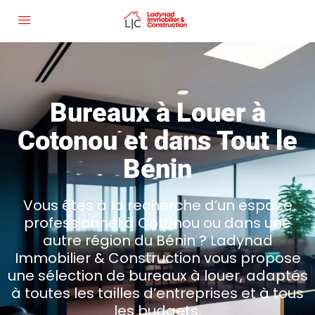
Bureaux à Louer à
Cotonou et dans Tout le
Bénin
Vous êtes à la recherche d’un espace
professionnel à Cotonou ou dans une
autre région du Bénin ? Ladynad
Immobilier & Construction vous propose
une sélection de bureaux à louer, adaptés
à toutes les tailles d’entreprises et à tous
les budgets.