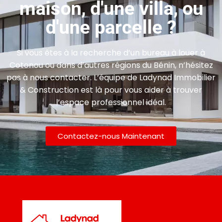
maison, d'une villa, ou
d'une parcelle ?
Si vous êtes à la recherche d’un bureau à louer à
Cotonou ou dans d’autres régions du Bénin, n’hésitez
pas à nous contacter. L’équipe de Ladynad Immobilier
& Construction est là pour vous aider à trouver
l’espace professionnel idéal.
Contactez-nous Maintenant