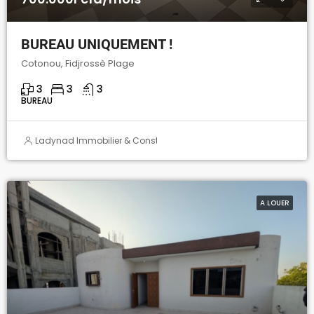
BUREAU UNIQUEMENT !
Cotonou, Fidjrossè Plage
3
3
3
BUREAU
Ladynad Immobilier & Construction
A LOUER