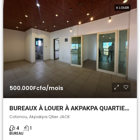
A LOUER
500.000Fcfa/mois
BUREAUX À LOUER À AKPAKPA QUARTIER JACK
Cotonou, Akpakpa Qtier JACK
4
1
BUREAU