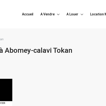
Accueil
A Vendre
A Louer
Location 
kan
 à Abomey-calavi Tokan