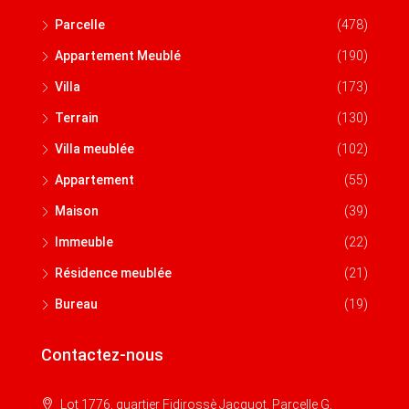
Parcelle
(478)
Appartement Meublé
(190)
Villa
(173)
Terrain
(130)
Villa meublée
(102)
Appartement
(55)
Maison
(39)
Immeuble
(22)
Résidence meublée
(21)
Bureau
(19)
Contactez-nous
Lot 1776, quartier Fidjrossè Jacquot, Parcelle G,