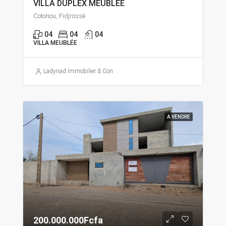
VILLA DUPLEX MEUBLÉE
Cotonou, Fidjrossè
04
04
04
VILLA MEUBLÉE
Ladynad Immobilier & Construction
A VENDRE
200.000.000Fcfa