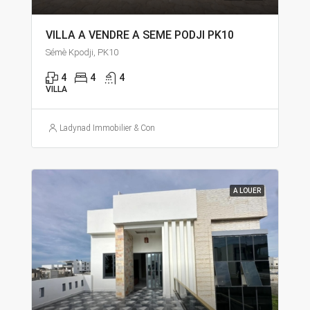
VILLA A VENDRE A SEME PODJI PK10
Sémè Kpodji, PK10
4
4
4
VILLA
Ladynad Immobilier & Construction
A LOUER