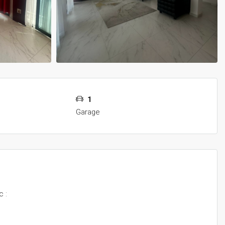
1
Garage
c :