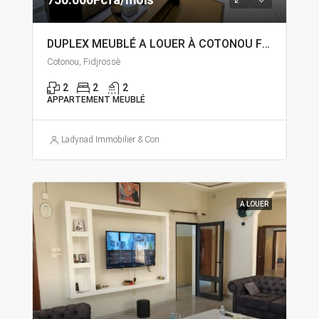
DUPLEX MEUBLÉ A LOUER À COTONOU FIDJROSSÈ CALVAIRE
Cotonou, Fidjrossè
2
2
2
APPARTEMENT MEUBLÉ
Ladynad Immobilier & Construction
A LOUER