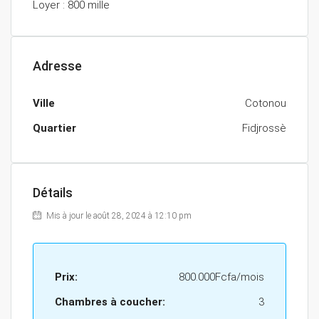
Loyer : 800 mille
Adresse
Ville
Cotonou
Quartier
Fidjrossè
Détails
Mis à jour le août 28, 2024 à 12:10 pm
Prix:
800.000Fcfa/mois
Chambres à coucher:
3