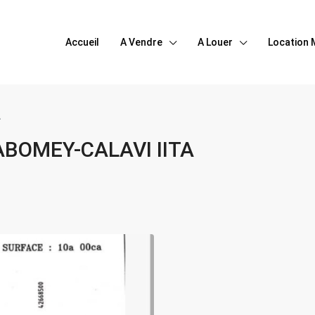
Accueil
A Vendre
A Louer
Location 
A
ABOMEY-CALAVI IITA