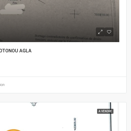
COTONOU AGLA
ion
A VENDRE