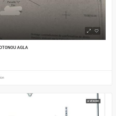
COTONOU AGLA
ion
A VENDRE