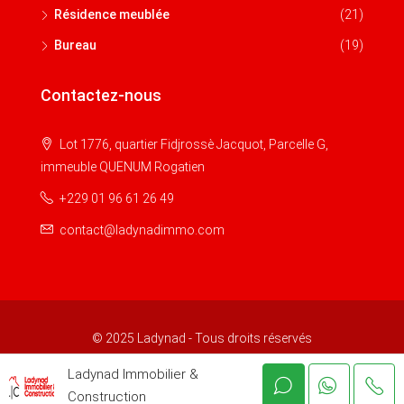
Résidence meublée
(21)
Bureau
(19)
Contactez-nous
Lot 1776, quartier Fidjrossè Jacquot, Parcelle G,
immeuble QUENUM Rogatien
+229 01 96 61 26 49
contact@ladynadimmo.com
© 2025 Ladynad - Tous droits réservés
Ladynad Immobilier &
Construction