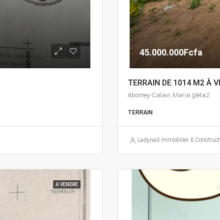
45.000.000Fcfa
TERRAIN DE 1014 M2 À 
Abomey-Calavi, Maria gleta2
TERRAIN
Ladynad Immobilier & Construct
A VENDRE