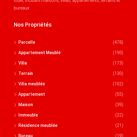
louer, incluant maisons, villas, appartements, terrains et
bureaux.
Nos Propriétés
Parcelle
(478)
Appartement Meublé
(190)
Villa
(173)
Terrain
(130)
Villa meublée
(102)
Appartement
(55)
Maison
(39)
Immeuble
(22)
Résidence meublée
(21)
Bureau
(19)