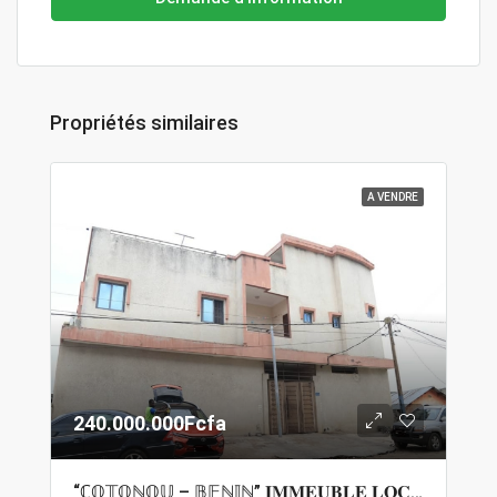
Propriétés similaires
A VENDRE
240.000.000Fcfa
“ℂ𝕆𝕋𝕆ℕ𝕆𝕌 – 𝔹𝔼ℕ𝕀ℕ” 𝐈𝐌𝐌𝐄𝐔𝐁𝐋𝐄 𝐋𝐎𝐂𝐀𝐓𝐈𝐅 𝐀 𝐕𝐄𝐍𝐃𝐑𝐄 𝐀 𝐆𝐁𝐄𝐆𝐀𝐌𝐄𝐘