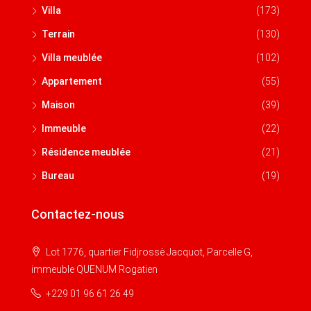
Villa
(173)
Terrain
(130)
Villa meublée
(102)
Appartement
(55)
Maison
(39)
Immeuble
(22)
Résidence meublée
(21)
Bureau
(19)
Contactez-nous
Lot 1776, quartier Fidjrossè Jacquot, Parcelle G,
immeuble QUENUM Rogatien
+229 01 96 61 26 49