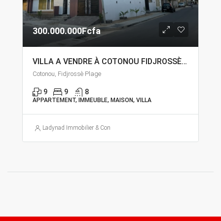
300.000.000Fcfa
VILLA A VENDRE À COTONOU FIDJROSSÈ PLAGE
Cotonou, Fidjrossè Plage
9
9
8
APPARTEMENT, IMMEUBLE, MAISON, VILLA
Ladynad Immobilier & Construction