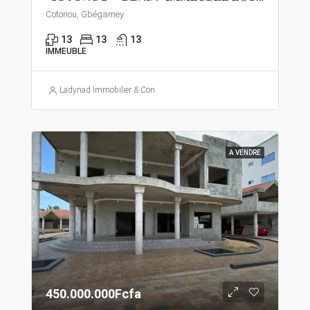
Cotonou, Gbégamey
13
13
13
IMMEUBLE
Ladynad Immobilier & Construction
A VENDRE
450.000.000Fcfa