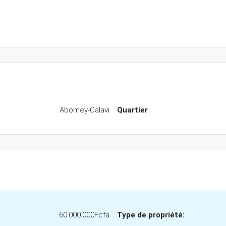
Abomey-Calavi
Quartier
60.000.000Fcfa
Type de propriété: