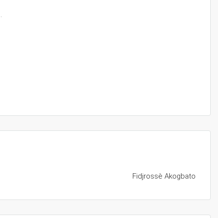
.
Fidjrossè Akogbato