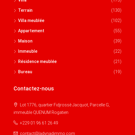
Villa
(173)
Terrain
(130)
Villa meublée
(102)
Appartement
(55)
Maison
(39)
Immeuble
(22)
Résidence meublée
(21)
Bureau
(19)
Contactez-nous
Lot 1776, quartier Fidjrossè Jacquot, Parcelle G,
immeuble QUENUM Rogatien
+229 01 96 61 26 49
contact@ladynadimmo.com