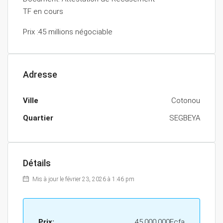
TF en cours
Prix :45 millions négociable
Adresse
Ville
Cotonou
Quartier
SEGBEYA
Détails
Mis à jour le février 23, 2026 à 1:46 pm
Prix:
45.000.000Fcfa