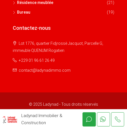
Résidence meublée
(21)
Bureau
(19)
Contactez-nous
Lot 1776, quartier Fidjrossè Jacquot, Parcelle G,
immeuble QUENUM Rogatien
+229 01 96 61 26 49
contact@ladynadimmo.com
© 2025 Ladynad - Tous droits réservés
Ladynad Immobilier &
Construction
Politique de Confidentialité
|
Conditions d’Utilisation