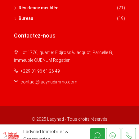
Résidence meublée
(21)
Bureau
(19)
Contactez-nous
Lot 1776, quartier Fidjrossè Jacquot, Parcelle G,
immeuble QUENUM Rogatien
+229 01 96 61 26 49
contact@ladynadimmo.com
© 2025 Ladynad - Tous droits réservés
Ladynad Immobilier &