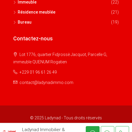
Immeuble
(22)
Résidence meublée
(21)
Bureau
(19)
Contactez-nous
Lot 1776, quartier Fidjrossè Jacquot, Parcelle G,
immeuble QUENUM Rogatien
+229 01 96 61 26 49
contact@ladynadimmo.com
© 2025 Ladynad - Tous droits réservés
Ladynad Immobilier &