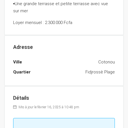
▪️Une grande terrasse et petite terrasse avec vue
sur mer
Loyer mensuel : 2.300.000 Fcfa
Adresse
Ville
Cotonou
Quartier
Fidjrossè Plage
Détails
Mis à jour le février 16, 2025 à 10:48 pm