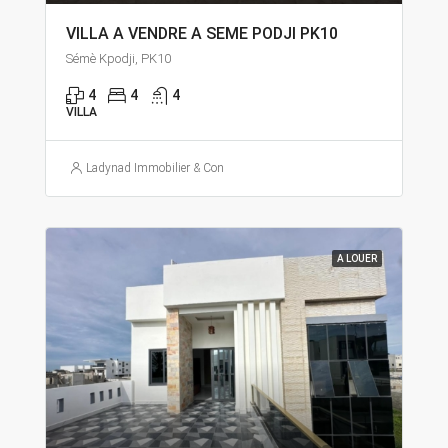
VILLA A VENDRE A SEME PODJI PK10
Sémè Kpodji, PK10
4
4
4
VILLA
Ladynad Immobilier & Construction
A LOUER