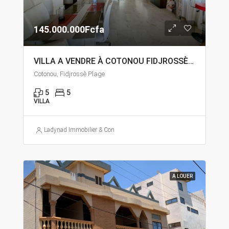
145.000.000Fcfa
VILLA A VENDRE À COTONOU FIDJROSSÈ PLAGE
Cotonou, Fidjrossè Plage
5
5
VILLA
Ladynad Immobilier & Construction
A LOUER