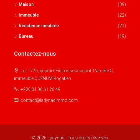
Maison
(39)
Immeuble
(22)
Résidence meublée
(21)
Bureau
(19)
Contactez-nous
Lot 1776, quartier Fidjrossè Jacquot, Parcelle G,
immeuble QUENUM Rogatien
+229 01 96 61 26 49
contact@ladynadimmo.com
© 2025 Ladynad - Tous droits réservés