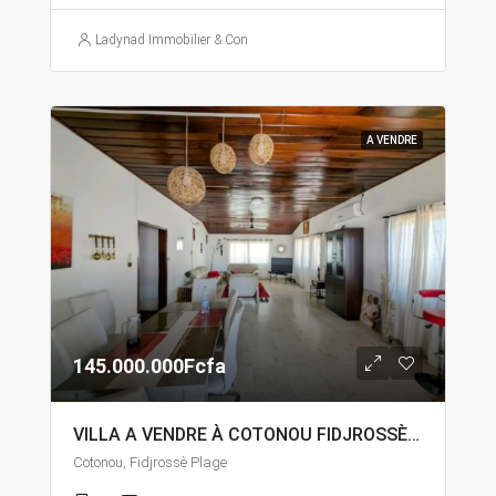
Ladynad Immobilier & Construction
A VENDRE
145.000.000Fcfa
VILLA A VENDRE À COTONOU FIDJROSSÈ PLAGE
Cotonou, Fidjrossè Plage