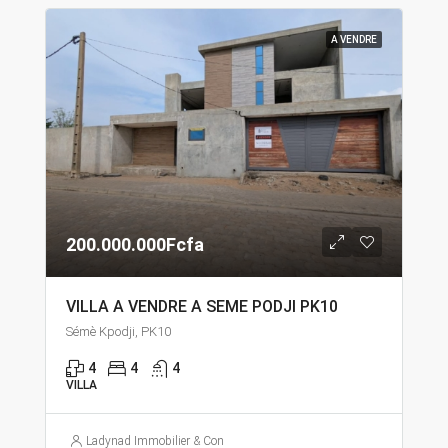
A VENDRE
200.000.000Fcfa
VILLA A VENDRE A SEME PODJI PK10
Sémè Kpodji, PK10
4
4
4
VILLA
Ladynad Immobilier & Construction