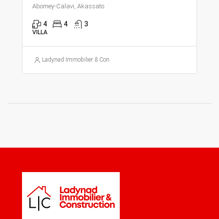
Abomey-Calavi, Akassato
4
4
3
VILLA
Ladynad Immobilier & Construction