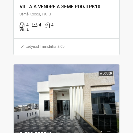
VILLA A VENDRE A SEME PODJI PK10
Sémè Kpodji, PK10
4
4
4
VILLA
Ladynad Immobilier & Construction
A LOUER