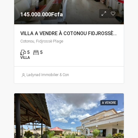
145.000.000Fcfa
VILLA A VENDRE À COTONOU FIDJROSSÈ PLAGE
Cotonou, Fidjrossè Plage
5
5
VILLA
Ladynad Immobilier & Construction
A VENDRE