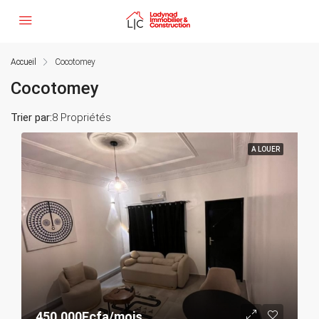
Accueil
Cocotomey
Cocotomey
Trier par:
8 Propriétés
A LOUER
450.000Fcfa/mois