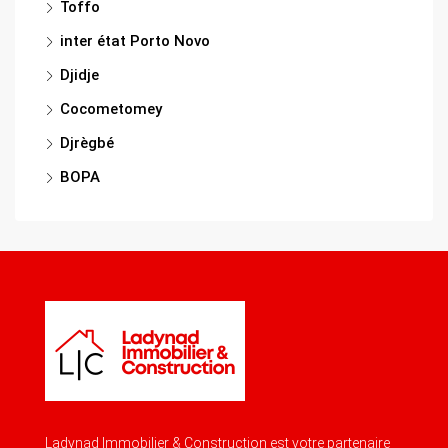
Toffo
inter état Porto Novo
Djidje
Cocometomey
Djrègbé
BOPA
Ladynad Immobilier & Construction est votre partenaire