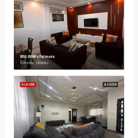
850.000Fcfa/mois
Cotonou, Vèdoko
A LA UNE
A LOUER