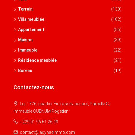
Terrain
(130)
Villa meublée
(102)
Appartement
(55)
Maison
(39)
Immeuble
(22)
Résidence meublée
(21)
Bureau
(19)
Contactez-nous
Lot 1776, quartier Fidjrossè Jacquot, Parcelle G,
immeuble QUENUM Rogatien
+229 01 96 61 26 49
contact@ladynadimmo.com