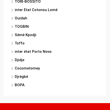
TORI-BOSSITO
inter Etat Cotonou Lomé
Ouidah
TOGBIN
Sémè Kpodji
Toffo
inter état Porto Novo
Djidje
Cocometomey
Djrègbé
BOPA