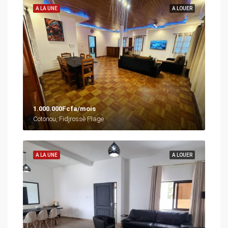
A LA UNE
A LOUER
1.000.000Fcfa/mois
Cotonou, Fidjrossè Plage
A LA UNE
A LOUER