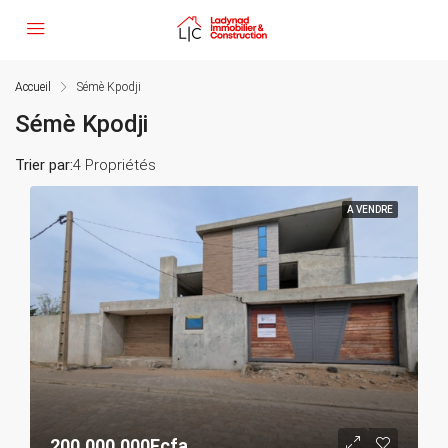
Accueil
Sémè Kpodji
Sémè Kpodji
Trier par:
4 Propriétés
A VENDRE
200.000.000Fcfa