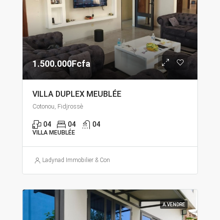
1.500.000Fcfa
VILLA DUPLEX MEUBLÉE
Cotonou, Fidjrossè
04
04
04
VILLA MEUBLÉE
Ladynad Immobilier & Construction
A VENDRE