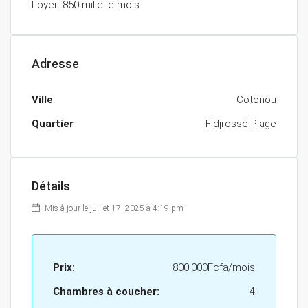
Loyer: 850 mille le mois
Adresse
Ville
Cotonou
Quartier
Fidjrossè Plage
Détails
Mis à jour le juillet 17, 2025 à 4:19 pm
Prix:
800.000Fcfa/mois
Chambres à coucher:
4