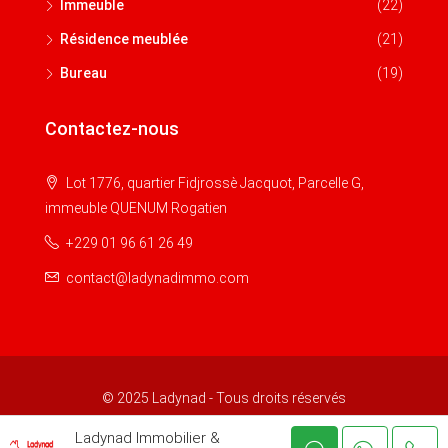
Immeuble
(22)
Résidence meublée
(21)
Bureau
(19)
Contactez-nous
Lot 1776, quartier Fidjrossè Jacquot, Parcelle G,
immeuble QUENUM Rogatien
+229 01 96 61 26 49
contact@ladynadimmo.com
© 2025 Ladynad - Tous droits réservés
Ladynad Immobilier &