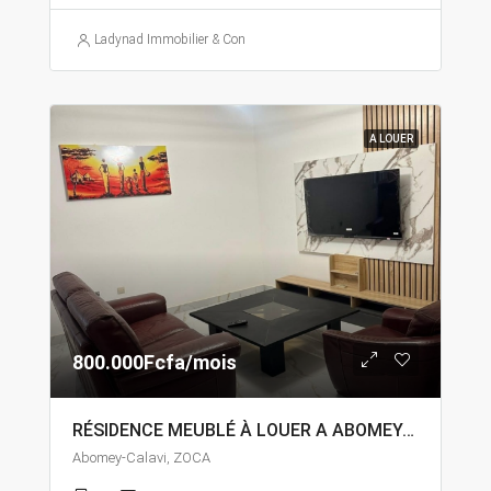
Ladynad Immobilier & Construction
A LOUER
800.000Fcfa/mois
RÉSIDENCE MEUBLÉ À LOUER A ABOMEY-CALAVI ZOCA
Abomey-Calavi, ZOCA