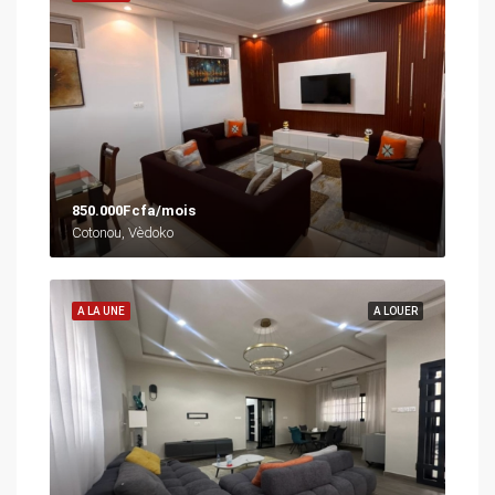
850.000Fcfa/mois
Cotonou, Vèdoko
A LA UNE
A LOUER