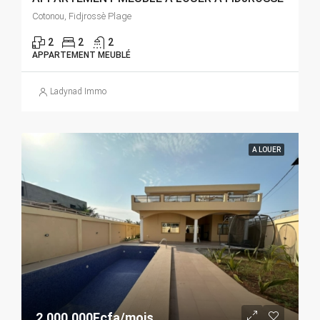
Cotonou, Fidjrossè Plage
2
2
2
APPARTEMENT MEUBLÉ
Ladynad Immo
A LOUER
2.000.000Fcfa/mois