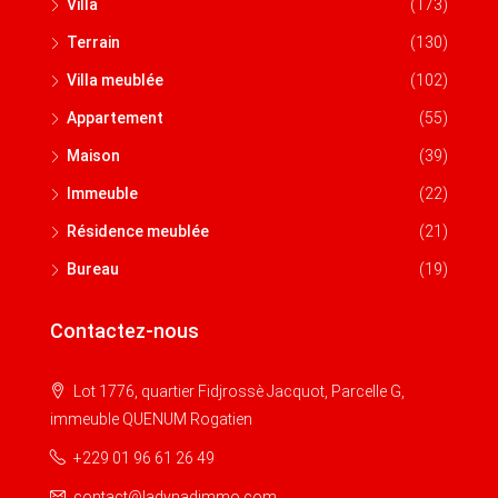
Villa
(173)
Terrain
(130)
Villa meublée
(102)
Appartement
(55)
Maison
(39)
Immeuble
(22)
Résidence meublée
(21)
Bureau
(19)
Contactez-nous
Lot 1776, quartier Fidjrossè Jacquot, Parcelle G,
immeuble QUENUM Rogatien
+229 01 96 61 26 49
contact@ladynadimmo.com