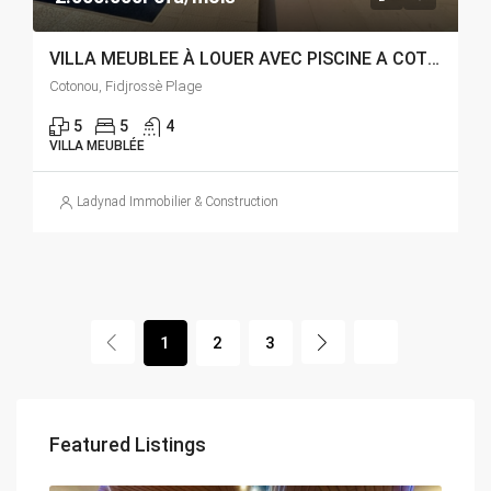
VILLA MEUBLEE À LOUER AVEC PISCINE A COTONOU FIDJROSSÈ PLAGE
Cotonou, Fidjrossè Plage
5
5
4
VILLA MEUBLÉE
Ladynad Immobilier & Construction
1
2
3
Featured Listings