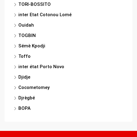
TORI-BOSSITO
inter Etat Cotonou Lomé
Ouidah
TOGBIN
Sémè Kpodji
Toffo
inter état Porto Novo
Djidje
Cocometomey
Djrègbé
BOPA