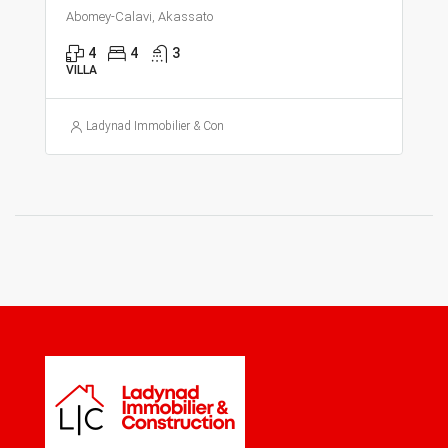
Abomey-Calavi, Akassato
4
4
3
VILLA
Ladynad Immobilier & Construction