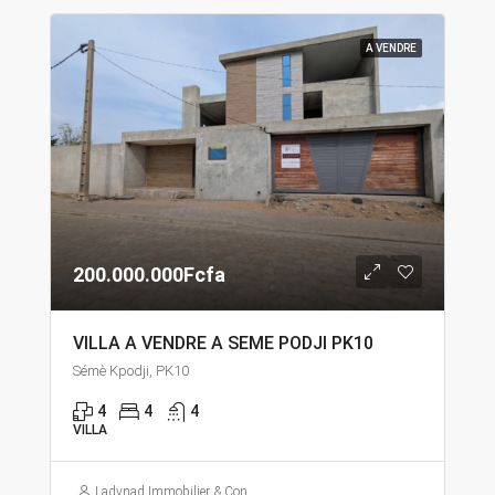
A VENDRE
200.000.000Fcfa
VILLA A VENDRE A SEME PODJI PK10
Sémè Kpodji, PK10
4
4
4
VILLA
Ladynad Immobilier & Construction