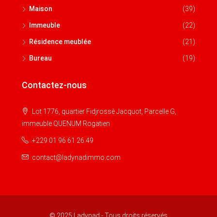
Maison
(39)
Immeuble
(22)
Résidence meublée
(21)
Bureau
(19)
Contactez-nous
Lot 1776, quartier Fidjrossè Jacquot, Parcelle G,
immeuble QUENUM Rogatien
+229 01 96 61 26 49
contact@ladynadimmo.com
© 2025 Ladynad - Tous droits réservés