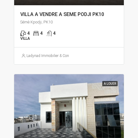
VILLA A VENDRE A SEME PODJI PK10
Sémè Kpodji, PK10
4
4
4
VILLA
Ladynad Immobilier & Construction
A LOUER