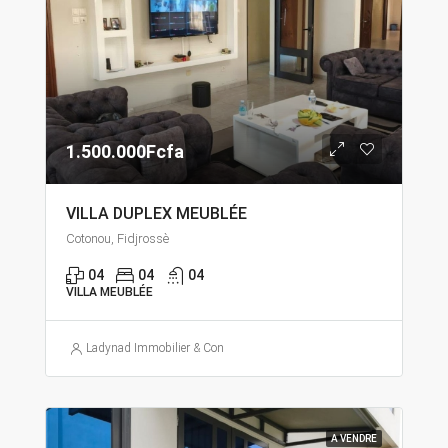
1.500.000Fcfa
VILLA DUPLEX MEUBLÉE
Cotonou, Fidjrossè
04
04
04
VILLA MEUBLÉE
Ladynad Immobilier & Construction
A VENDRE