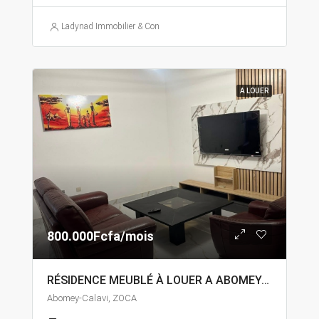
Ladynad Immobilier & Construction
A LOUER
800.000Fcfa/mois
RÉSIDENCE MEUBLÉ À LOUER A ABOMEY-CALAVI ZOCA
Abomey-Calavi, ZOCA