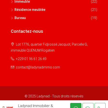
Immeuble
(22)
Résidence meublée
(21)
Bureau
(19)
Contactez-nous
Lot 1776, quartier Fidjrossè Jacquot, Parcelle G,
immeuble QUENUM Rogatien
+229 01 96 61 26 49
contact@ladynadimmo.com
© 2025 Ladynad - Tous droits réservés
Ladynad Immobilier &