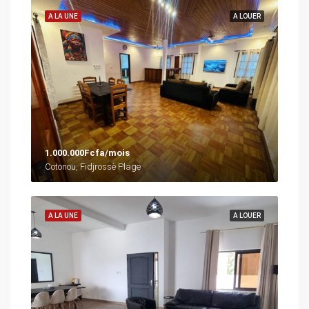
A LA UNE
A LOUER
1.000.000Fcfa/mois
Cotonou, Fidjrossè Plage
A LA UNE
A LOUER