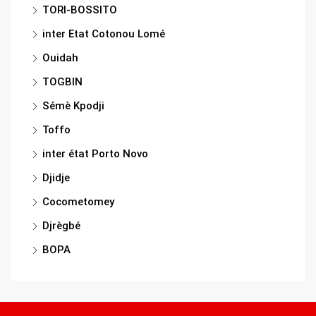
TORI-BOSSITO
inter Etat Cotonou Lomé
Ouidah
TOGBIN
Sémè Kpodji
Toffo
inter état Porto Novo
Djidje
Cocometomey
Djrègbé
BOPA