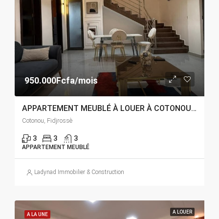
950.000Fcfa/mois
APPARTEMENT MEUBLÉ À LOUER À COTONOU FIDJROSSÈ
Cotonou, Fidjrossè
3
3
3
APPARTEMENT MEUBLÉ
Ladynad Immobilier & Construction
A LOUER
A LA UNE