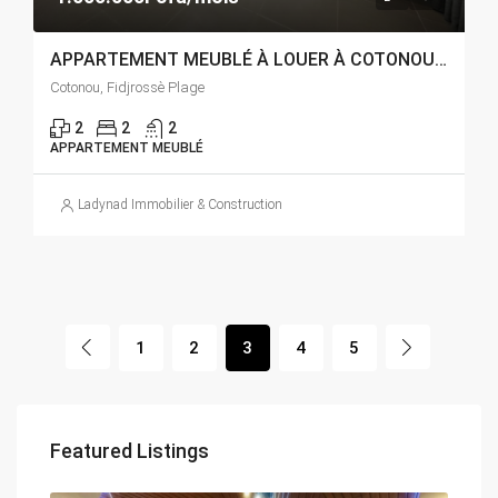
APPARTEMENT MEUBLÉ À LOUER À COTONOU FIDJROSSÈ PLAGE
Cotonou, Fidjrossè Plage
2
2
2
APPARTEMENT MEUBLÉ
Ladynad Immobilier & Construction
1
2
3
4
5
Featured Listings