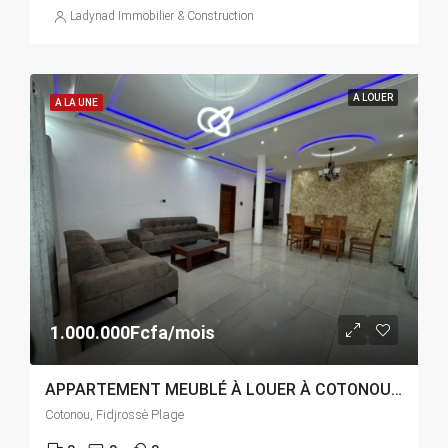
Ladynad Immobilier & Construction
A LOUER
A LA UNE
1.000.000Fcfa/mois
APPARTEMENT MEUBLÉ À LOUER À COTONOU FIDJROSSÈ PLAGE
Cotonou, Fidjrossè Plage