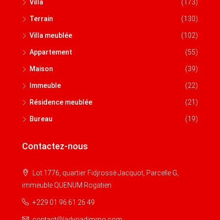
Villa
(173)
Terrain
(130)
Villa meublée
(102)
Appartement
(55)
Maison
(39)
Immeuble
(22)
Résidence meublée
(21)
Bureau
(19)
Contactez-nous
Lot 1776, quartier Fidjrossè Jacquot, Parcelle G,
immeuble QUENUM Rogatien
+229 01 96 61 26 49
contact@ladynadimmo.com