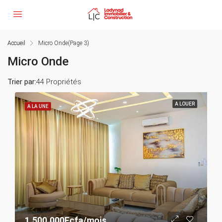
Accueil
Micro Onde
(Page 3)
Micro Onde
Trier par:
44 Propriétés
A LOUER
A LA UNE
1.500.000Fcfa/mois