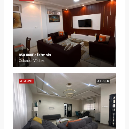
850.000Fcfa/mois
Cotonou, Vèdoko
A LA UNE
A LOUER