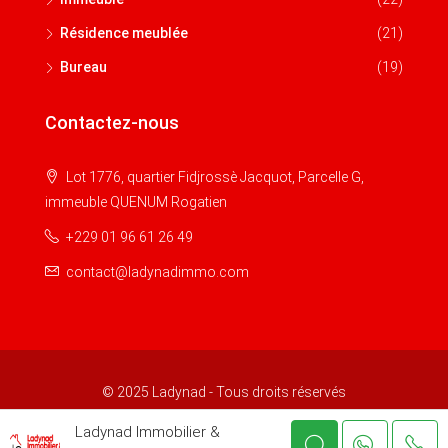
Résidence meublée
(21)
Bureau
(19)
Contactez-nous
Lot 1776, quartier Fidjrossè Jacquot, Parcelle G,
immeuble QUENUM Rogatien
+229 01 96 61 26 49
contact@ladynadimmo.com
© 2025 Ladynad - Tous droits réservés
Ladynad Immobilier &