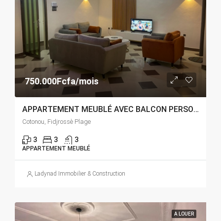
750.000Fcfa/mois
APPARTEMENT MEUBLÉ AVEC BALCON PERSONNEL A LOUER A COTONOU FIDJROSSÈ PLAGE
Cotonou, Fidjrossè Plage
3
3
3
APPARTEMENT MEUBLÉ
Ladynad Immobilier & Construction
A LOUER