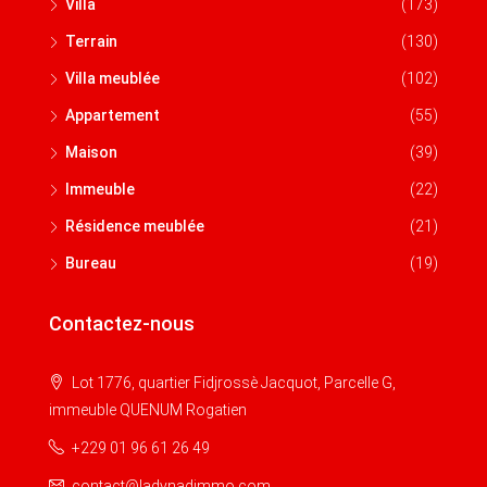
Villa
(173)
Terrain
(130)
Villa meublée
(102)
Appartement
(55)
Maison
(39)
Immeuble
(22)
Résidence meublée
(21)
Bureau
(19)
Contactez-nous
Lot 1776, quartier Fidjrossè Jacquot, Parcelle G,
immeuble QUENUM Rogatien
+229 01 96 61 26 49
contact@ladynadimmo.com