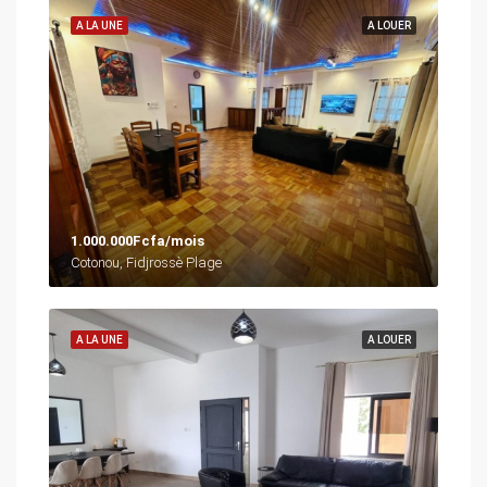
A LA UNE
A LOUER
1.000.000Fcfa/mois
Cotonou, Fidjrossè Plage
A LA UNE
A LOUER