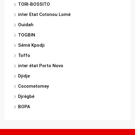
TORI-BOSSITO
inter Etat Cotonou Lomé
Ouidah
TOGBIN
Sémè Kpodji
Toffo
inter état Porto Novo
Djidje
Cocometomey
Djrègbé
BOPA