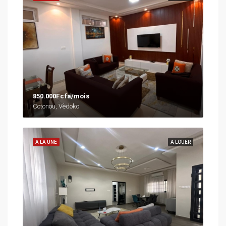
850.000Fcfa/mois
Cotonou, Vèdoko
A LA UNE
A LOUER