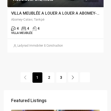
VILLA MEUBLÉE A LOUER A LOUER A ABOMEY-CALAVI TANKPE
Abomey-Calavi, Tankpè
4
4
4
VILLA MEUBLÉE
Ladynad Immobilier & Construction
1
2
3
Featured Listings