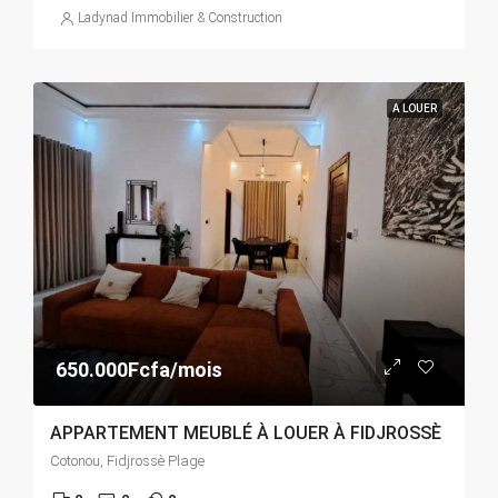
Ladynad Immobilier & Construction
A LOUER
650.000Fcfa/mois
APPARTEMENT MEUBLÉ À LOUER À FIDJROSSÈ
Cotonou, Fidjrossè Plage