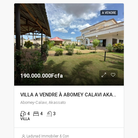
A VENDRE
190.000.000Fcfa
VILLA A VENDRE À ABOMEY CALAVI AKASSATO
Abomey-Calavi, Akassato
4
4
3
VILLA
Ladynad Immobilier & Construction