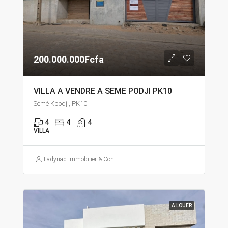
200.000.000Fcfa
VILLA A VENDRE A SEME PODJI PK10
Sémè Kpodji, PK10
4
4
4
VILLA
Ladynad Immobilier & Construction
A LOUER