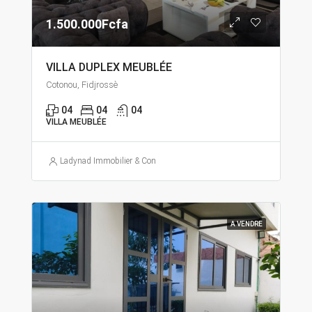
1.500.000Fcfa
VILLA DUPLEX MEUBLÉE
Cotonou, Fidjrossè
04
04
04
VILLA MEUBLÉE
Ladynad Immobilier & Construction
A VENDRE