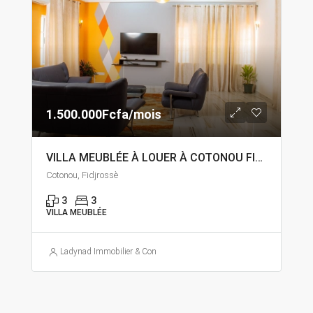
1.500.000Fcfa/mois
VILLA MEUBLÉE À LOUER À COTONOU FIDJROSSÈ
Cotonou, Fidjrossè
3
3
VILLA MEUBLÉE
Ladynad Immobilier & Construction