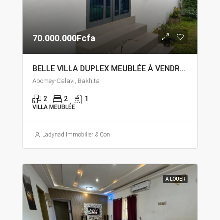
70.000.000Fcfa
BELLE VILLA DUPLEX MEUBLÉE À VENDRE À ABOMEY – CALAVI BAKHITA FINAFA
Abomey-Calavi, Bakhita
2
2
1
VILLA MEUBLÉE
Ladynad Immobilier & Construction
A LOUER