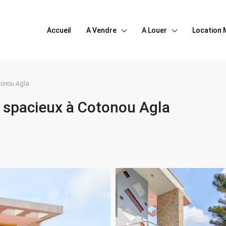
Accueil
A Vendre
A Louer
Location 
otonou Agla
n spacieux à Cotonou Agla